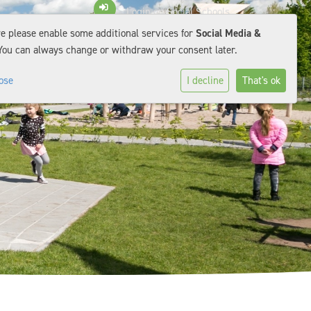
Login op Social Schools
e please enable some additional services for
Social Media &
You can always change or withdraw your consent later.
ose
I decline
That's ok