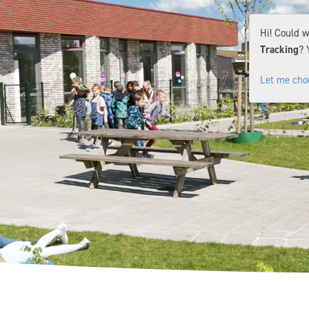
Hi! Could w
Tracking
? 
Let me cho