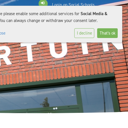
Login op Social Schools
e please enable some additional services for
Social Media &
You can always change or withdraw your consent later.
ose
I decline
That's ok