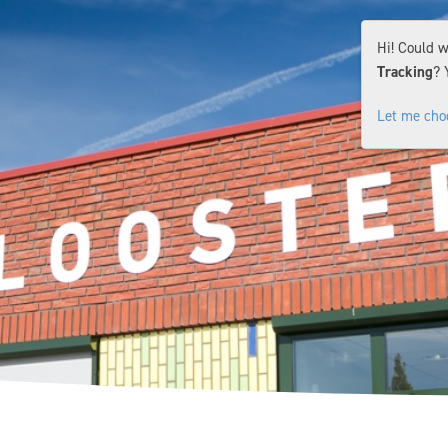
Hi! Could w
Tracking
? 
Let me cho