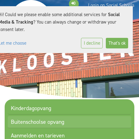
Login op Social Schools
Hi! Could we please enable some additional services for
Social
Media & Tracking
? You can always change or withdraw your
consent later.
Let me choose
I decline
That's ok
Kinderdagopvang
Buitenschoolse opvang
Aanmelden en tarieven